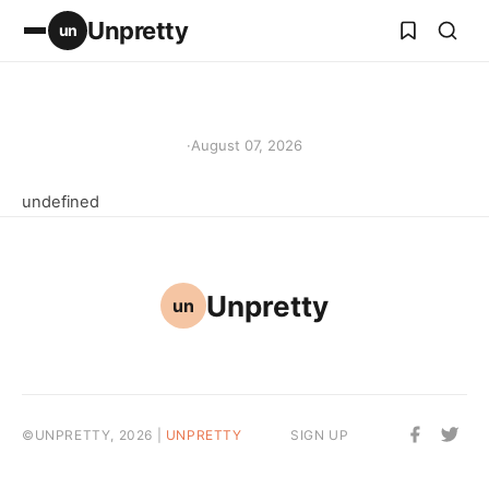
Unpretty
un
·
August 07, 2026
undefined
Unpretty
un
©UNPRETTY, 2026 |
UNPRETTY
SIGN UP