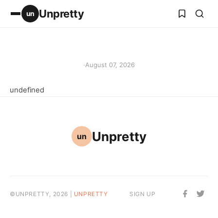
Unpretty
un
·
August 07, 2026
undefined
Unpretty
un
©UNPRETTY, 2026 |
UNPRETTY
SIGN UP