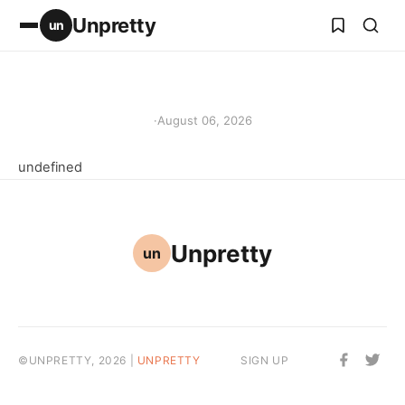
Unpretty
un
·
August 06, 2026
undefined
Unpretty
un
©UNPRETTY, 2026 |
UNPRETTY
SIGN UP