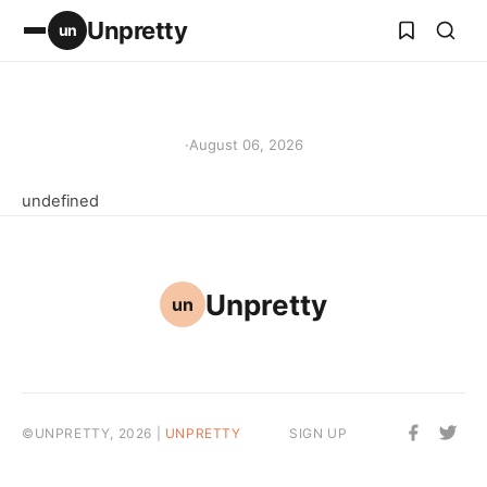
Unpretty
un
·
August 06, 2026
undefined
Unpretty
un
©UNPRETTY, 2026 |
UNPRETTY
SIGN UP